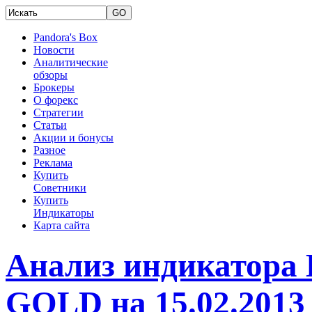
Pandora's Box
Новости
Аналитические
обзоры
Брокеры
О форекс
Стратегии
Статьи
Акции и бонусы
Разное
Реклама
Купить
Советники
Купить
Индикаторы
Карта сайта
Анализ индикатора
GOLD на 15.02.2013