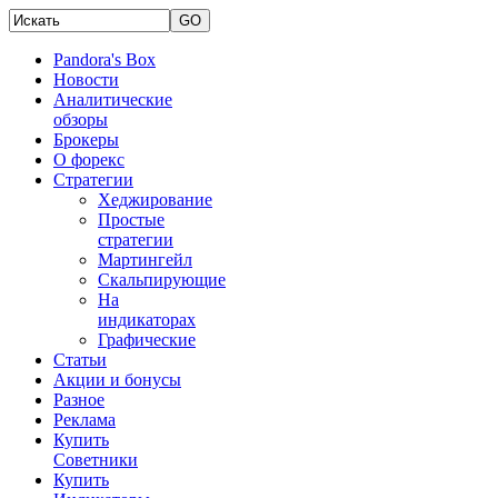
Pandora's Box
Новости
Аналитические
обзоры
Брокеры
О форекс
Стратегии
Хеджирование
Простые
стратегии
Мартингейл
Скальпирующие
На
индикаторах
Графические
Статьи
Акции и бонусы
Разное
Реклама
Купить
Советники
Купить