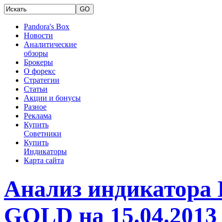
Pandora's Box
Новости
Аналитические
обзоры
Брокеры
О форекс
Стратегии
Статьи
Акции и бонусы
Разное
Реклама
Купить
Советники
Купить
Индикаторы
Карта сайта
Анализ индикатора
GOLD на 15.04.2013