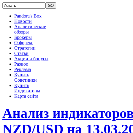
Pandora's Box
Новости
Аналитические
обзоры
Брокеры
О форекс
Стратегии
Статьи
Акции и бонусы
Разное
Реклама
Купить
Советники
Купить
Индикаторы
Карта сайта
Анализ индикаторов
NZD/USD на 13.03.2