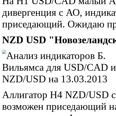
На Н1 USD/CAD малый Алл
дивергенция с АО, индика
приседающий. Ожидаю пр
NZD USD "Новозеландс
Аллигатор Н4 NZD/USD со
возможен приседающий на