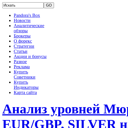
Pandora's Box
Новости
Аналитические
обзоры
Брокеры
О форекс
Стратегии
Статьи
Акции и бонусы
Разное
Реклама
Купить
Советники
Купить
Индикаторы
Карта сайта
Анализ уровней Мю
EUR/GBP, SILVER на