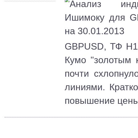
GBPUSD, ТФ Н1.
Кумо "золотым 
почти схлопнул
линиями. Кратк
повышение цены