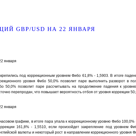
ЦИЙ GBP/USD НА 22 ЯНВАРЯ
крепились под коррекционным уровнем Фибо 61,8% - 1,5903. В итоге паде
оррекционного уровня Фибо 50,0% позволит паре выполнить разворот в по
бо 50,0% позволит паре рассчитывать на продолжение падения к уровню
аточно перепродан, что повышает вероятность отбоя от уровня коррекции 50
часовом графике, в итоге пара упала к коррекционному уровню Фибо 100,0% 
ррекции 161,8% - 1,5510, если произойдет закрепление под уровнем Фи
английской валюты и некоторый рост в направлении коррекционного уровня Ф