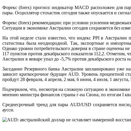
Форекс (forex) прогноз: индикатор MACD расположен для па
пары. Осциллятор стохастик сегодня также опускается и сигнал
Форекс (forex) рекомендации: при условии усиления медвежьих 
Ситуация в экономике Австралии сегодня сохраняется без изм
На этой неделе стало известно, что индекс PPI в Австралии 
статистика была неоднородной. Так, экспортные и импортны
Однако уровни потребительского доверия в стране оценены не
117 пунктов против декабрьского показателя 112,2. Отметим,
Австралии в январе упал до -5,7% против декабрьского роста на
Заседание Резервного банка Австралии запланировано уже на
зависит краткосрочное будущее AUD. Уровень процентной ста
пройдут 28 февраля, 4 апреля, 2 мая, 6 июня, 4 июля, 1 августа, 
Подчеркнем, что, несмотря на сложную ситуацию в экономике 
мнению министра финансов страны г-на Свона, по итогам I ква
Среднесрочный тренд для пары AUD/USD сохраняется нисход
аусси.