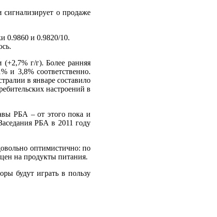
 сигнализирует о продаже
 0.9860 и 0.9820/10.
ось.
 (+2,7% г/г). Более ранняя
1% и 3,8% соответственно.
стралии в январе составило
требительских настроений в
авы РБА – от этого пока и
Заседания РБА в 2011 году
довольно оптимистично: по
 цен на продукты питания.
ры будут играть в пользу