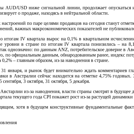
ры AUD/USD ниже сигнальной линии, продолжает опускаться и
изирует о продаже, находясь в нейтральной области.
настроений по паре целями продавцов на сегодня станут отметки
енений, важных макроэкономических показателей не публиковал
по итогам IV квартала вырос на 0,1% в квартальном исчислении
е уровни в стране по итогам IV квартала понизились – на 8,
 так однозначно: по данным ANZ, потребительское доверие в Ав
 что, по официальным данным, обнародованным ранее, индекс по
 0,2% – главным образом, из-за наводнения в стране.
 31 января, и рынок будет внимательно ждать комментариев гл
вки в Австралии сейчас находится на отметке 4,75% годовых. 
5 сентября, 3 октября, 31 октября, 5 декабря.
Австарлии из-за наводнения, власти страны смотрят в будущее 
ртала текущего года CPI покажет рост из-за растущей динамики
ящим, хотя в будущем конструктивные фундаментальные факто